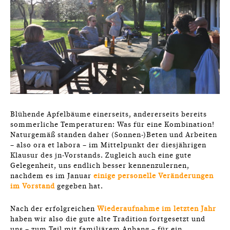
Blühende Apfelbäume einerseits, andererseits bereits
sommerliche Temperaturen: Was für eine Kombination!
Naturgemäß standen daher (Sonnen-)Beten und Arbeiten
– also ora et labora – im Mittelpunkt der diesjährigen
Klausur des jn-Vorstands. Zugleich auch eine gute
Gelegenheit, uns endlich besser kennenzulernen,
nachdem es im Januar
einige personelle Veränderungen
im Vorstand
gegeben hat.
Nach der erfolgreichen
Wiederaufnahme im letzten Jahr
haben wir also die gute alte Tradition fortgesetzt und
uns – zum Teil mit familiärem Anhang – für ein