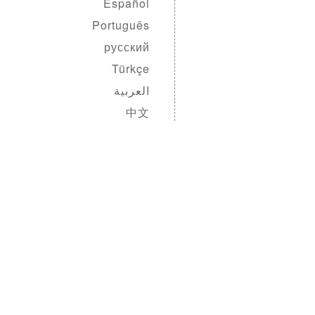
Español
Português
русский
Türkçe
العربية
中文