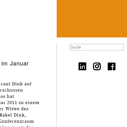
 im Januar
 Hrant Dink auf
erschossen
ass hat
uar 2011 zu einem
er Witwe des
Rakel Dink,
 Konferenzraum