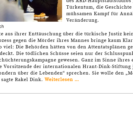
des ARD-Hauptstadtstudios 
Türkentum, die Geschichte
mühsamen Kampf für Annä
Veränderung.
ch
e aus ihrer Enttäuschung über die türkische Justiz kei
zess gegen die Mörder ihres Mannes bringe kaum Klarh
so viel: Die Behörden hätten von den Attentatsplänen g
eckt. Die tödlichen Schüsse seien nur der Schlusspun
schüchterungskampagne gewesen. Ganz im Sinne ihres
e Vorsitzende der internationalen Hrant-Dink-Stiftung 
sondern über die Lebenden“ sprechen. Sie wolle den „
 sagte Rakel Dink.
Weiterlesen …