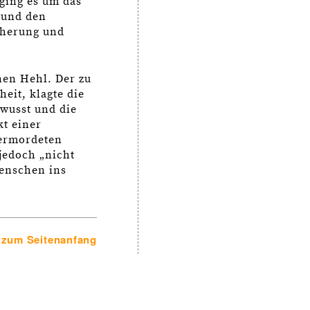
ging es um das
 und den
herung und
nen Hehl. Der zu
eit, klagte die
ewusst und die
kt einer
 ermordeten
jedoch „nicht
Menschen ins
zum Seitenanfang