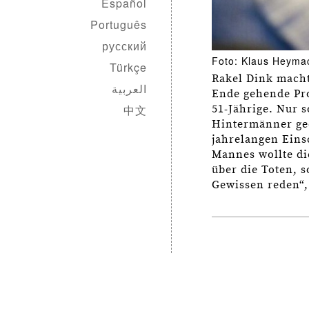
Español
Português
русский
Foto: Klaus Heyma
Türkçe
Rakel Dink macht
العربية
Ende gehende Pro
中文
51-Jährige. Nur 
Hintermänner ged
jahrelangen Ein
Mannes wollte di
über die Toten, 
Gewissen reden“,