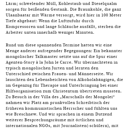
Lärm; schwelender Müll, Kohlestaub und Dieselqualm
sorgen für beißenden Gestank. Die Braunkohle, die ganz
Ulaanbaatar mit Wärme versorgt, wird hier in 100 Meter
Tiefe abgebaut: Wenn die Luftzufuhr durch
Kompressoren und lange Schläuche ausfällt, sterben die
Arbeiter unten innerhalb weniger Minuten.
Rund um diese spannenden Termine hatten wir eine
Menge anderer aufregender Begegnungen: Ein bekannter
mongolischer Talkmaster setzte uns auf die Spur einer
Agenten-Story à la John le Carre. Wir übernachteten in
typisch mongolischen Jurten und lernten den
Unterschied zwischen Frauen- und Männerseite. Wir
lauschten den Lebensbeichten von Alkoholabängigen, die
im Gegenzug für Therapie und Unterbringung bei einer
Hilfsorganisation zum Christentum übertreten mussten.
Zu Besuch in der Villa des „Marschalls der Mongolei“
nahmen wir Platz am prunkvollen Schreibtisch der
früheren kommunistischen Herrscher und fühlten uns
wie Breschnew. Und wir sprachen in einem Dutzend
weiterer Besprechungsräume mit örtlichen und
internationalen NGOs, mit Journalisten(-schülern), mit