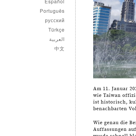
Español
Português
русский
Türkçe
العربية
中文
Am 11. Januar 20
wie Taiwan offizi
ist historisch, k
benachbarten Vol
Wie genau die Be
Auffassungen auf