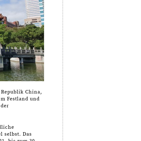
 Republik China,
vom Festland und
 der
dliche
l selbst. Das