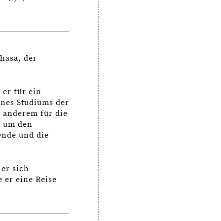
shasa, der
 er für ein
ines Studiums der
r anderem für die
d um den
ende und die
 er sich
 er eine Reise