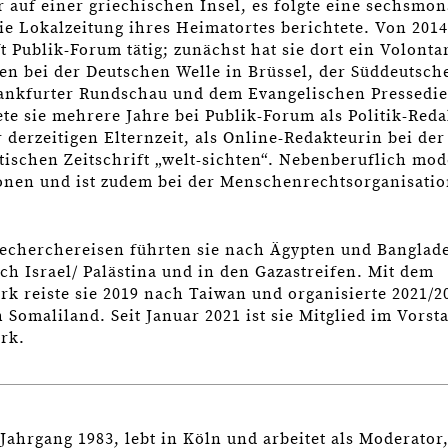
r auf einer griechischen Insel, es folgte eine sechsmon
die Lokalzeitung ihres Heimatortes berichtete. Von 2014
ft Publik-Forum tätig; zunächst hat sie dort ein Volontar
en bei der Deutschen Welle in Brüssel, der Süddeutsch
ankfurter Rundschau und dem Evangelischen Pressedie
ete sie mehrere Jahre bei Publik-Forum als Politik-Red
 derzeitigen Elternzeit, als Online-Redakteurin bei der
ischen Zeitschrift „welt-sichten“. Nebenberuflich mode
onen und ist zudem bei der Menschenrechtsorganisati
Recherchereisen führten sie nach Ägypten und Bangla
ch Israel/ Palästina und in den Gazastreifen. Mit dem
rk reiste sie 2019 nach Taiwan und organisierte 2021/2
Somaliland. Seit Januar 2021 ist sie Mitglied im Vorst
ork.
Jahrgang 1983, lebt in Köln und arbeitet als Moderator