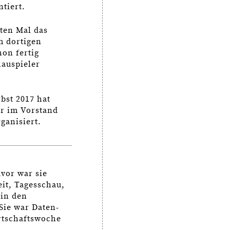
tiert.
sten Mal das
m dortigen
hon fertig
hauspieler
bst 2017 hat
er im Vorstand
ganisiert.
uvor war sie
it, Tagesschau,
 in den
Sie war Daten-
rtschaftswoche