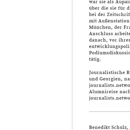
war sie als Aupai
über die sie für 
bei der Zeitschri
mit Außenstation
München, der Fr
Anschluss arbeit
danach, vor ihrer
entwicklungspolit
Podiumsdiskussi
tätig.
Journalistische 
und Georgien, na
journalists.netwo
Alumnireise nach 
journalists.netw
Benedikt Schulz, 