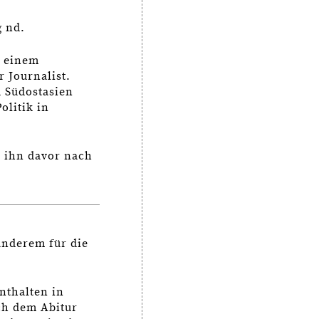
g nd.
n einem
r Journalist.
d Südostasien
olitik in
n ihn davor nach
 anderem für die
nthalten in
ach dem Abitur