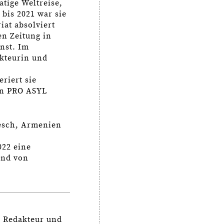
atige Weltreise,
 bis 2021 war sie
iat absolviert
en Zeitung in
nst. Im
akteurin und
riert sie
on PRO ASYL
desch, Armenien
022 eine
and von
, Redakteur und