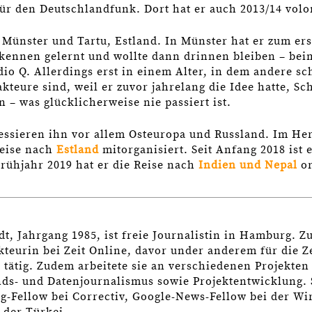
ür den Deutschlandfunk. Dort hat er auch 2013/14 volon
n Münster und Tartu, Estland. In Münster hat er zum er
kennen gelernt und wollte dann drinnen bleiben – bei
io Q. Allerdings erst in einem Alter, in dem andere sc
kteure sind, weil er zuvor jahrelang die Idee hatte, Sc
 – was glücklicherweise nie passiert ist.
essieren ihn vor allem Osteuropa und Russland. Im Her
Reise nach
Estland
mitorganisiert. Seit Anfang 2018 ist 
Frühjahr 2019 hat er die Reise nach
Indien und Nepal
or
t, Jahrgang 1985, ist freie Journalistin in Hamburg. Z
teurin bei Zeit Online, davor under anderem für die Ze
 tätig. Zudem arbeitete sie an verschiedenen Projekten
ds- und Datenjournalismus sowie Projektentwicklung. 
g-Fellow bei Correctiv, Google-News-Fellow bei der Wi