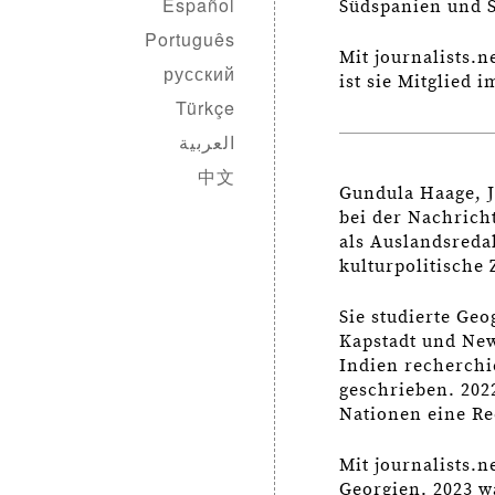
Español
Südspanien und S
Português
Mit journalists.n
русский
ist sie Mitglied 
Türkçe
العربية
中文
Gundula Haage, J
bei der Nachricht
als Auslandsreda
kulturpolitische
Sie studierte Ge
Kapstadt und New
Indien recherchi
geschrieben. 2022
Nationen eine Re
Mit journalists.n
Georgien. 2023 w