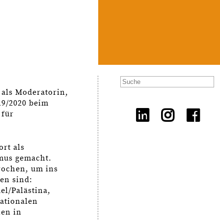
 als Moderatorin,
19/2020 beim
 für
ort als
smus gemacht.
rochen, um ins
en sind:
el/Palästina,
nationalen
nen in