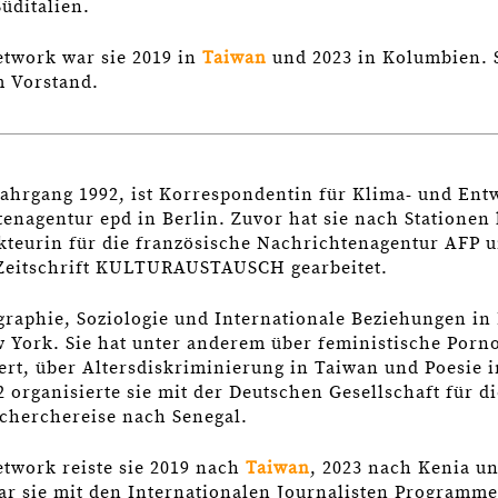
üditalien.
etwork war sie 2019 in
Taiwan
und 2023 in Kolumbien. S
im Vorstand.
ahrgang 1992, ist Korrespondentin für Klima- und Entw
enagentur epd in Berlin. Zuvor hat sie nach Stationen 
kteurin für die französische Nachrichtenagentur AFP u
 Zeitschrift KULTURAUSTAUSCH gearbeitet.
ographie, Soziologie und Internationale Beziehungen in
 York. Sie hat unter anderem über feministische Porn
ert, über Altersdiskriminierung in Taiwan und Poesie 
 organisierte sie mit der Deutschen Gesellschaft für d
cherchereise nach Senegal.
etwork reiste sie 2019 nach
Taiwan
, 2023 nach Kenia u
ar sie mit den Internationalen Journalisten Programme