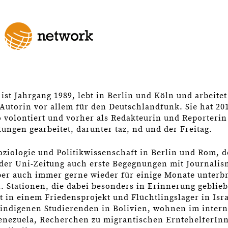
ist Jahrgang 1989, lebt in Berlin und Köln und arbeitet
Autorin vor allem für den Deutschlandfunk. Sie hat 20
 volontiert und vorher als Redakteurin und Reporterin
ungen gearbeitet, darunter taz, nd und der Freitag.
Soziologie und Politikwissenschaft in Berlin und Rom, d
der Uni-Zeitung auch erste Begegnungen mit Journali
aber auch immer gerne wieder für einige Monate unterb
. Stationen, die dabei besonders in Erinnerung geblieb
t in einem Friedensprojekt und Flüchtlingslager in Isra
 indigenen Studierenden in Bolivien, wohnen im inter
enezuela, Recherchen zu migrantischen ErntehelferIn